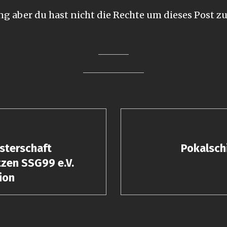
g aber du hast nicht die Rechte um dieses Post zu
gsnavigation
sterschaft
Pokalsch
Nächster
zen SSG99 e.V.
Beitrag:
ion