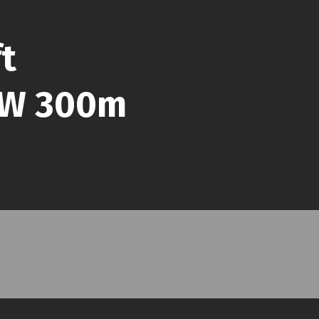
t
 LW 300m