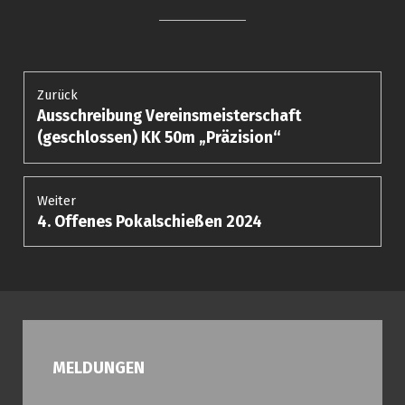
Beitragsnavigation
Zurück
Ausschreibung Vereinsmeisterschaft
Vorheriger
Beitrag:
(geschlossen) KK 50m „Präzision“
Weiter
4. Offenes Pokalschießen 2024
Nächster
Beitrag:
MELDUNGEN