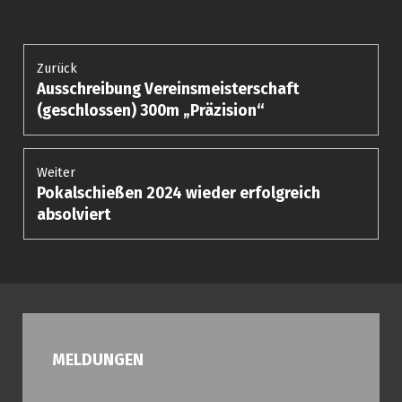
Beitragsnavigation
Zurück
Ausschreibung Vereinsmeisterschaft
Vorheriger
Beitrag:
(geschlossen) 300m „Präzision“
Weiter
Pokalschießen 2024 wieder erfolgreich
Nächster
Beitrag:
absolviert
MELDUNGEN