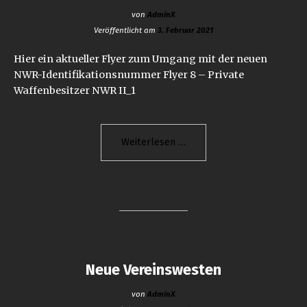
von
AdminX
Veröffentlicht am
3. Februar 2021
Hier ein aktueller Flyer zum Umgang mit der neuen
NWR-Identifikationsnummer Flyer 8 – Private
Waffenbesitzer NWR II_1
"Flyer
Weiterlesen
zum
Nationalen
Waffenregister"
Neue Vereinswesten
von
AdminX