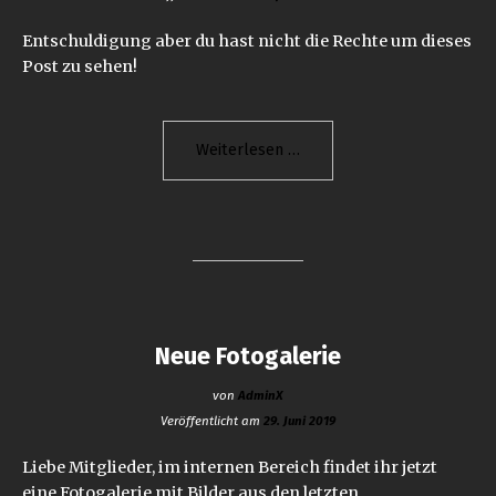
Entschuldigung aber du hast nicht die Rechte um dieses
Post zu sehen!
"Neuer
Weiterlesen
Vereins-
Patch"
Neue Fotogalerie
von
AdminX
Veröffentlicht am
29. Juni 2019
Liebe Mitglieder, im internen Bereich findet ihr jetzt
eine Fotogalerie mit Bilder aus den letzten