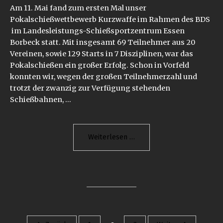
Am 11. Mai fand zum ersten Mal unser
Pokalschießwettbewerb Kurzwaffe im Rahmen des BDS
im Landesleistungs-Schießsportzentrum Essen
Borbeck statt. Mit insgesamt 69 Teilnehmer aus 20
Vereinen, sowie 129 Starts in 7 Disziplinen, war das
Pokalschießen ein großer Erfolg. Schon in Vorfeld
konnten wir, wegen der großen Teilnehmerzahl und
trotzt der zwanzig zur Verfügung stehenden
Schießbahnen, …
"Erfolgreicher
Weiterlesen
Pokalschießwettbewerb
2019"
Beitrags-