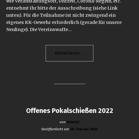
wie Veranstaltungsort, Uhrzeit, Corona-Regeln, etc.
entnehmt ihr bitte der Ausschreibung (siehe Link
unten). Für die Teilnahme ist nicht zwingend ein
eigenes KK-Gewehr erforderlich (gerade für unsere
Neulinge). Die Vereinswaffe…
"Geschlossene
Weiterlesen
Vereinsmeisterschaft
KK
50
Meter"
Offenes Pokalschießen 2022
von
AdminX
Veröffentlicht am
28. Februar 2022